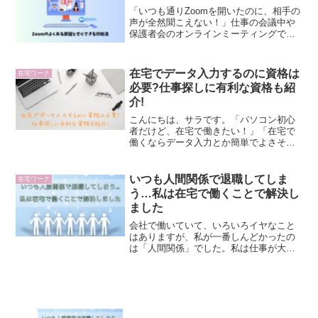
「いつも通りZoomを開いたのに、相手の
声が全然聞こえない！」仕事の会議中や
保護者会のオンラインミーティングで、
こんな経験はありませんか？特に在宅ワ
ーク中の忙しい時間に限って、こういう
トラブルって起きがちなんですよね。で
在宅でデータ入力するのに資格は
在宅ワーク
も、大丈夫。よくある...
必要?仕事探しに有利な資格も紹
介!
こんにちは、サラです。「パソコン初心
者だけど、在宅で働きたい！」「在宅で
働くならデータ入力とか簡単でよさそ
う」昔は在宅で働くと言えばシール貼り
や箱詰めなど、いわゆる「内職」といわ
れる仕事が一般的でした。しかし、パソ
いつも人間関係で退職してしま
在宅ワーク
コンが普及し、いまではパソ...
う…私は在宅で働くことで解決し
ました
会社で働いていて、いろいろイヤなこと
はありますが、私が一番しんどかったの
は「人間関係」でした。私は仕事が大好
きで、仕事がどんなに忙しくても、大変
でも、それがイヤで仕事に行きたくなく
なることはなかったんですが、人間関係
だけは本当に苦手でした。